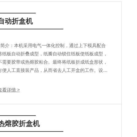
自动折盒机
简介：本机采用电气一体化控制，通过上下模具配合
将纸板自动折叠成型，纸瓣自动锁住纸板使纸板成型，
不需要胶带或热熔胶粘合。最终将纸板折成纸盒形状，
方便人工直接装产品，从而省去人工开盒的工作。设备
操作简单，调节方便，稳定耐用。技术特性：1、采
用PLC+触摸屏控制，实时显示动作状况与报警信息
查看详情 >
2、操作设有...
热熔胶折盒机