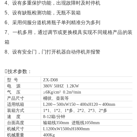
4、设有多重保护功能，出现故障时及时停机
5、设有缺瓶检测功能，无瓶不装箱
6、采用伺服分道机将瓶子单列精准分为多列
7、一机多用，通过调节或更换模具实现不同规格产品的装
箱
8、设有安全门，门打开机器自动停机并报警
技术参数：
型
号
ZX-D08
电
源
38
0V 50H
Z 1.2KW
气
压
≥6Kg/cm²
0.
2m³
/min
产品尺寸
桶状、壶装等
适用纸箱
L200～
50
0xW150～400xH1
2
0～
40
0mm
装箱方式
1*1、1*2、1*多、2*2、2*3、2*多
速
度
8-12箱
/分钟
台面高度
输箱线
350
mm
进瓶线
1050mm
机械尺寸
L
120
0xW
150
0xH1
800
mm
机械重量
40
0Kg