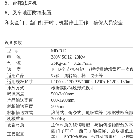
5、台邦减速机
6、叉车地面防撞装置
和安全门，当门打开时，机器停止工作，确保人员安全
设备参数：
型
号
MD-
R12
电
源
38
0V 50H
Z 20Kw
气
源
≥
6
Kg/cm²
0.
2m³
/min
速
度
10-12个节拍
/分钟
（根据摆放垛型可一次多
适用产品
纸箱、周转箱、
桶、
袋子
等
适用栈板尺寸
L
10
00～
120
0
*
W
100
0～
12
00x
H1
2
0～
15
0mm
排列方式
根据
实际码垛形式设计
码垛高度
5
00
-2400
mm
产品输送高度
600-12
00mm
栈板输送
高度
5
00
mm
栈板输送方式
滚筒式、链条式、链板式等（根据栈板底部结
机械重量
200
0Kg
设备材质
主体材质为碳钢喷塑，与物料接触部分为不锈
西门子
PLC 、西门子触摸屏、施耐德低
主要配置
等）、SICK传感器、台邦减速电机、亚德客