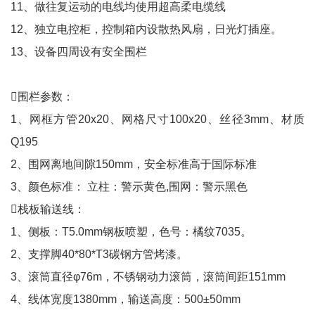
11、做往复运动的电线均使用超高柔电缆线
12、独立电控柜，控制箱内设散热风扇，日光灯插座。
13、设备四周设有安全围栏
围栏参数：
1、网框方管20x20、网格尺寸100x20、丝径3mm、材质
Q195
2、围网离地间隙150mm，安全标准高于国际标准
3、颜色标准： 立柱：警示黄色,围网：警示黑色
栈板输送线：
1、侧板：T5.0mm钢板喷塑，色号：橘纹7035。
2、支撑脚40*80*T3碳钢方管烤漆。
3、滚筒直径φ76m，不锈钢动力滚筒，滚筒间距151mm
4、线体宽度1380mm，输送高度：500±50mm